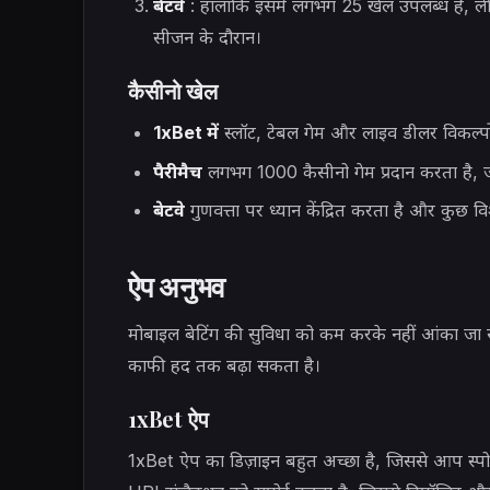
बेटवे
: हालांकि इसमें लगभग 25 खेल उपलब्ध हैं, लेकिन 
सीजन के दौरान।
कैसीनो खेल
1xBet में
स्लॉट, टेबल गेम और लाइव डीलर विकल्प
पैरीमैच
लगभग 1000 कैसीनो गेम प्रदान करता है, जो
बेटवे
गुणवत्ता पर ध्यान केंद्रित करता है और कुछ
ऐप अनुभव
मोबाइल बेटिंग की सुविधा को कम करके नहीं आंका ज
काफी हद तक बढ़ा सकता है।
1xBet ऐप
1xBet ऐप का डिज़ाइन बहुत अच्छा है, जिससे आप स्पोर