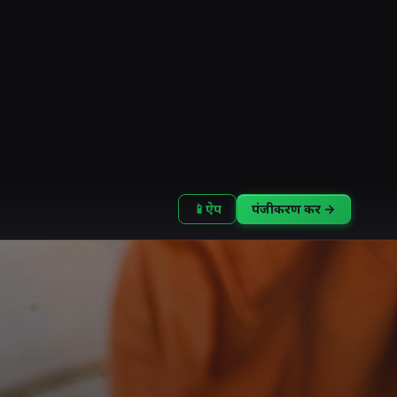
📱
ऐप
पंजीकरण करें →