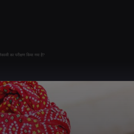
निकासी का परीक्षण किया गया है?