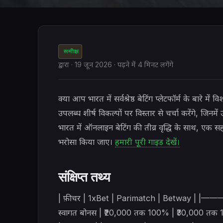
समीक्षा
द्वारा
·
19 जून 2026
· पढ़ने में 4 मिनट लगेंगे
क्या आप भारत में सर्वश्रेष्ठ बेटिंग प्लेटफॉर्म के बारे 
उपलब्ध शीर्ष विकल्पों पर विस्तार से चर्चा करेंगे, जिन
भारत में ऑनलाइन बेटिंग की तीव्र वृद्धि के साथ, एक 
भरोसा किया जाए।
हमारी पूरी गाइड देखें।
संक्षिप्त तथ्य
| फ़ीचर | 1xBet | Parimatch | Bet
स्वागत बोनस | ₹20,000 तक 100% | ₹30,000 तक 