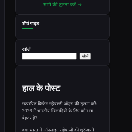
सभी की तुलना करें →
शीर्ष गाइड
खोजें
खोजें
हाल के पोस्ट
सत्यापित क्रिकेट सट्टेबाजी ऑड्स की तुलना करें:
2026 में भारतीय खिलाड़ियों के लिए कौन सा
बेहतर है?
क्या भारत में ऑनलाइन सट्टेबाजी की शुरुआती