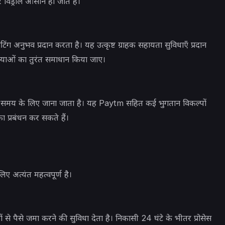
 विड्रॉल आसान हो जाते हैं।
ग अनुभव प्रदान करता है। यह उत्कृष्ट ग्राहक सहायता सुविधाएँ प्रदान
्याओं का तुरंत समाधान किया जाए।
 समय के लिए जाना जाता है। यह Paytm सहित कई भुगतान विकल्पों
 प्रबंधन कर सकते हैं।
ए अत्यंत महत्वपूर्ण है।
पैसे जमा करने की सुविधा देता है। निकासी 24 घंटे के भीतर प्रोसेस