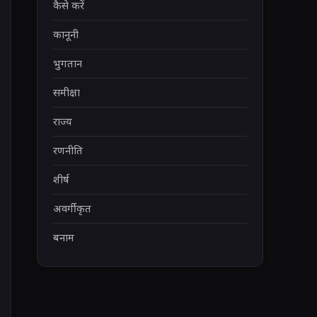
कैसे करें
कानूनी
भुगतान
समीक्षा
राज्य
रणनीति
शीर्ष
अवर्गीकृत
बनाम