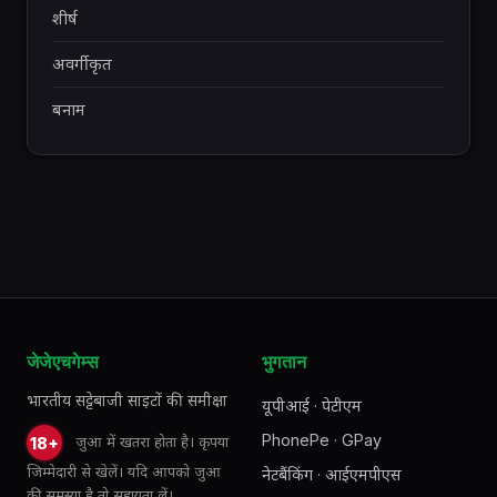
शीर्ष
अवर्गीकृत
बनाम
जेजेएचगेम्स
भुगतान
भारतीय सट्टेबाजी साइटों की समीक्षा
यूपीआई · पेटीएम
PhonePe · GPay
जुआ में खतरा होता है। कृपया
18+
जिम्मेदारी से खेलें। यदि आपको जुआ
नेटबैंकिंग · आईएमपीएस
की समस्या है तो सहायता लें।