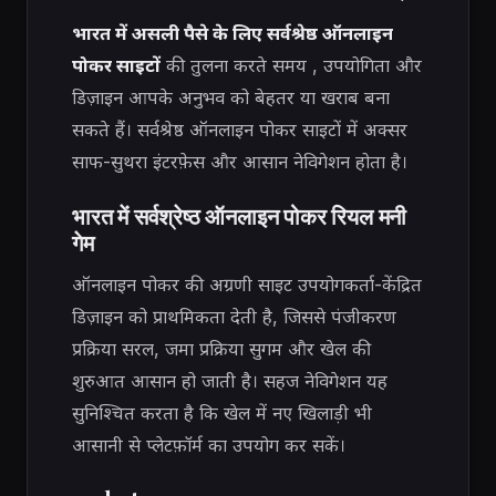
भारत में असली पैसे के लिए सर्वश्रेष्ठ ऑनलाइन
पोकर साइटों
की तुलना करते समय
, उपयोगिता और
डिज़ाइन आपके अनुभव को बेहतर या खराब बना
सकते हैं। सर्वश्रेष्ठ ऑनलाइन पोकर साइटों में अक्सर
साफ-सुथरा इंटरफ़ेस और आसान नेविगेशन होता है।
भारत में सर्वश्रेष्ठ ऑनलाइन पोकर रियल मनी
गेम
ऑनलाइन पोकर की अग्रणी साइट उपयोगकर्ता-केंद्रित
डिज़ाइन को प्राथमिकता देती है, जिससे पंजीकरण
प्रक्रिया सरल, जमा प्रक्रिया सुगम और खेल की
शुरुआत आसान हो जाती है। सहज नेविगेशन यह
सुनिश्चित करता है कि खेल में नए खिलाड़ी भी
आसानी से प्लेटफ़ॉर्म का उपयोग कर सकें।