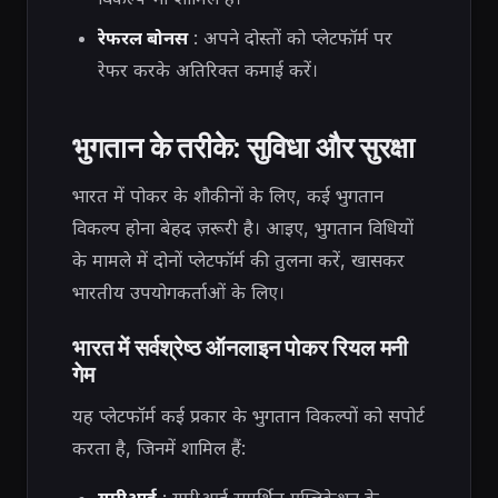
रेफरल बोनस
: अपने दोस्तों को प्लेटफॉर्म पर
रेफर करके अतिरिक्त कमाई करें।
भुगतान के तरीके: सुविधा और सुरक्षा
भारत में पोकर के शौकीनों के लिए, कई भुगतान
विकल्प होना बेहद ज़रूरी है। आइए, भुगतान विधियों
के मामले में दोनों प्लेटफॉर्म की तुलना करें, खासकर
भारतीय उपयोगकर्ताओं के लिए।
भारत में सर्वश्रेष्ठ ऑनलाइन पोकर रियल मनी
गेम
यह प्लेटफॉर्म कई प्रकार के भुगतान विकल्पों को सपोर्ट
करता है, जिनमें शामिल हैं: