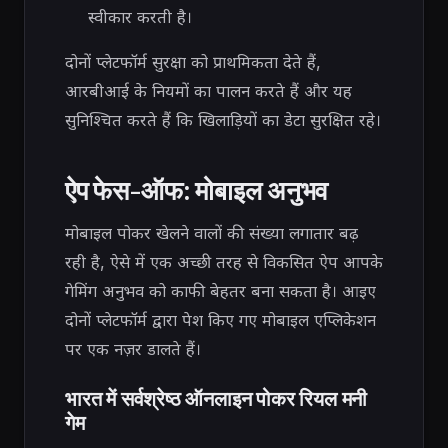
स्वीकार करती है।
दोनों प्लेटफॉर्म सुरक्षा को प्राथमिकता देते हैं,
आरबीआई के नियमों का पालन करते हैं और यह
सुनिश्चित करते हैं कि खिलाड़ियों का डेटा सुरक्षित रहे।
ऐप फेस-ऑफ: मोबाइल अनुभव
मोबाइल पोकर खेलने वालों की संख्या लगातार बढ़
रही है, ऐसे में एक अच्छी तरह से विकसित ऐप आपके
गेमिंग अनुभव को काफी बेहतर बना सकता है। आइए
दोनों प्लेटफॉर्म द्वारा पेश किए गए मोबाइल एप्लिकेशन
पर एक नज़र डालते हैं।
भारत में सर्वश्रेष्ठ ऑनलाइन पोकर रियल मनी
गेम