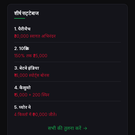
शीर्ष सट्टेबाज
1. पैरीमैच
₹30,000 स्वागत अभिनंदन
2. 10क्रिक
150% तक ₹25,000
3. बेटवे इंडिया
₹16,000 स्पोर्ट्स बोनस
4. कैसुमो
₹15,000 + 200 स्पिन
5. प्योर ने
4 किस्तों में ₹90,000 जीते।
सभी की तुलना करें →