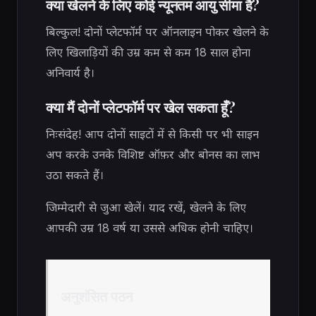
क्या खेलने के लिए कोई न्यूनतम आयु सीमा है?
बिल्कुल! दोनों प्लेटफॉर्म पर ऑनलाइन पोकर खेलने के
लिए खिलाड़ियों की उम्र कम से कम 18 साल होना
अनिवार्य है।
क्या मैं दोनों प्लेटफॉर्म पर खेल सकता हूँ?
निःसंदेह! आप दोनों साइटों में से किसी पर भी साइन
अप करके उनके विशिष्ट ऑफ़र और बोनस का लाभ
उठा सकते हैं।
जिम्मेदारी से जुआ खेलें। याद रखें, खेलने के लिए
आपकी उम्र 18 वर्ष या उससे अधिक होनी चाहिए।
अनुशंसित पठन