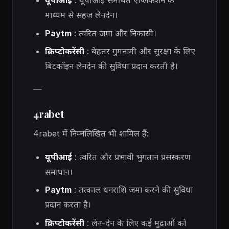
यूपीआई
: यूपीआई समर्थित एप्लिकेशन के
माध्यम से सहज लेनदेन।
Paytm
: त्वरित जमा और निकासी।
क्रिप्टोकरेंसी
: बेहतर गुमनामी और सुरक्षा के लिए
बिटकॉइन लेनदेन की सुविधा प्रदान करती है।
—
4rabet
4rabet में निम्नलिखित भी शामिल हैं:
यूपीआई
: त्वरित और प्रभावी भुगतान प्रसंस्करण
समाधान।
Paytm
: तत्काल धनराशि जमा करने की सुविधा
प्रदान करता है।
क्रिप्टोकरेंसी
: लेन-देन के लिए कई मुद्राओं को