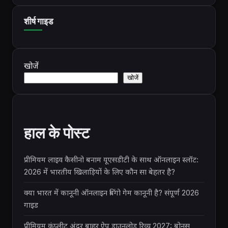
शीर्ष गाइड
खोजें
खोजें
हाल के पोस्ट
प्रीमियम लाइव कैसीनो बनाम यूएसडीटी के साथ ऑनलाइन स्लॉट:
2026 में भारतीय खिलाड़ियों के लिए कौन सा बेहतर है?
क्या भारत में कानूनी ऑनलाइन बिंगो गेम कानूनी है? संपूर्ण 2026
गाइड
प्रीमियम कंप्लीट अंदर बाहर ऐप डाउनलोड रिव्यू 2027: बोनस,