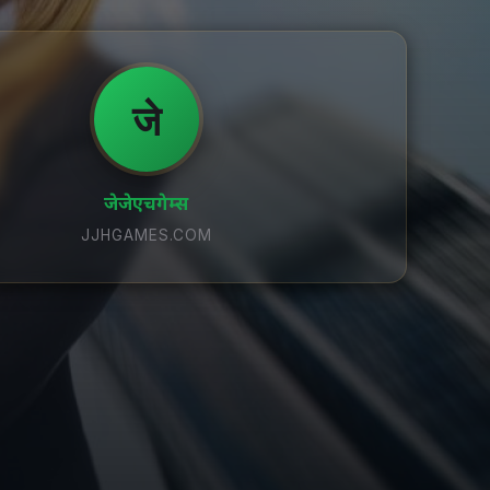
जे
जेजेएचगेम्स
JJHGAMES.COM