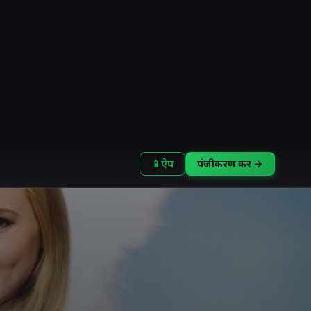
📱
ऐप
पंजीकरण करें →