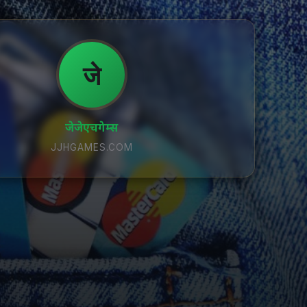
जे
जेजेएचगेम्स
JJHGAMES.COM