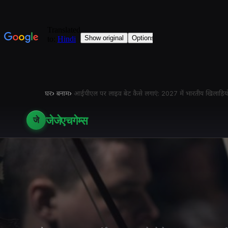
घर
›
बनाम
›
आईपीएल पर लाइव बेट कैसे लगाएं: 2027 में भारतीय खिलाड़ियो
जेजेएचगेम्स
जे