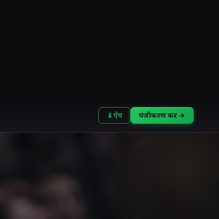
📱
ऐप
पंजीकरण करें →