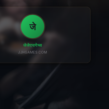
जे
जेजेएचगेम्स
JJHGAMES.COM