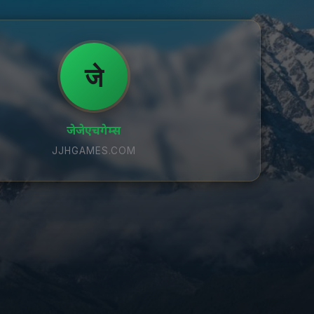
जे
जेजेएचगेम्स
JJHGAMES.COM