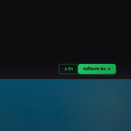
📱
ऐप
पंजीकरण करें →