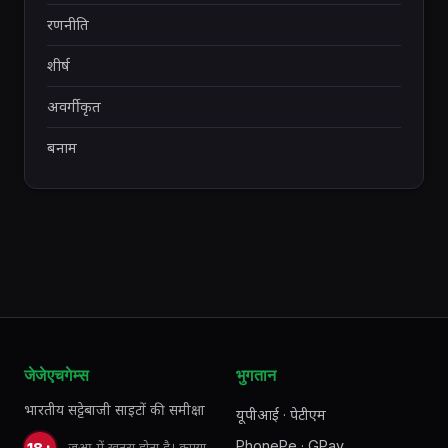
रणनीति
शीर्ष
अवर्गीकृत
बनाम
जेजेएचगेम्स
भुगतान
भारतीय सट्टेबाजी साइटों की समीक्षा
यूपीआई · पेटीएम
PhonePe · GPay
जुआ में खतरा होता है। कृपया