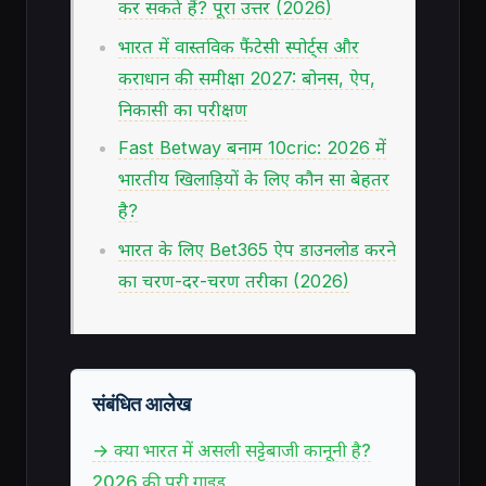
कर सकते हैं? पूरा उत्तर (2026)
भारत में वास्तविक फैंटेसी स्पोर्ट्स और
कराधान की समीक्षा 2027: बोनस, ऐप,
निकासी का परीक्षण
Fast Betway बनाम 10cric: 2026 में
भारतीय खिलाड़ियों के लिए कौन सा बेहतर
है?
भारत के लिए Bet365 ऐप डाउनलोड करने
का चरण-दर-चरण तरीका (2026)
संबंधित आलेख
→ क्या भारत में असली सट्टेबाजी कानूनी है?
2026 की पूरी गाइड