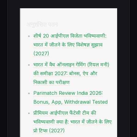
अनुशंसित पठन
शीर्ष 20 आईपीएल विजेता भविष्यवाणी:
भारत में जीतने के लिए विशेषज्ञ सुझाव
(2027)
भारत में वैध ऑनलाइन गेमिंग (रियल मनी)
की समीक्षा 2027: बोनस, ऐप और
निकासी का परीक्षण
Parimatch Review India 2026:
Bonus, App, Withdrawal Tested
प्रीमियम आईपीएल फैंटेसी टीम की
भविष्यवाणी क्या है: भारत में जीतने के लिए
प्रो टिप्स (2027)