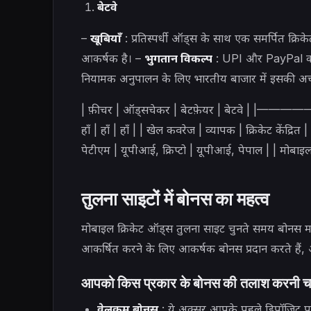
बेटवे
–
खूबियाँ
: प्रतिस्पर्धी ऑड्स के साथ एक समर्पित क्रि
आकर्षक है। –
भुगतान विकल्प
: UPI और PayPal को 
नियामक अनुपालन के लिए भारतीय बाजार में इसकी अच्छी 
| फ़ीचर | ऑड्सचेकर | बेटफ़ेयर | बेटव
हाँ | हाँ | हाँ | | खेल कवरेज | व्यापक | क्रिकेट केंद्रि
पेटीएम | यूपीआई, क्रिप्टो | यूपीआई, पेपाल | | मोबाइल ऐप |
तुलना साइटों में बोनस का महत्व
मोबाइल क्रिकेट ऑड्स तुलना साइट चुनते समय बोनस महत्व
आकर्षित करने के लिए आकर्षक बोनस प्रदान करते हैं, और
आपको किस प्रकार के बोनस की तलाश करनी च
वेलकम बोनस
: ये अक्सर आपके पहले डिपॉजिट पर