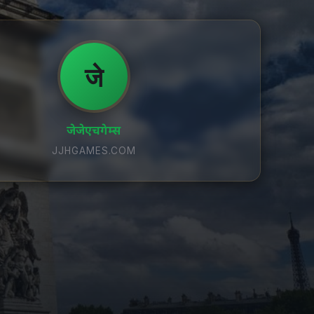
जे
जेजेएचगेम्स
JJHGAMES.COM