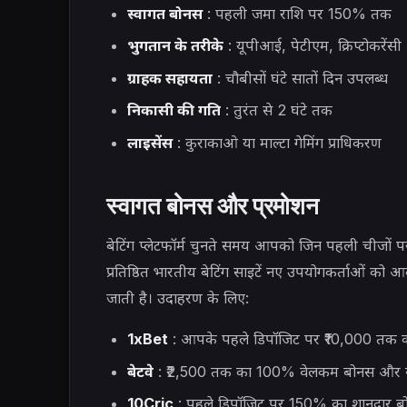
स्वागत बोनस
: पहली जमा राशि पर 150% तक
भुगतान के तरीके
: यूपीआई, पेटीएम, क्रिप्टोकरेंसी
ग्राहक सहायता
: चौबीसों घंटे सातों दिन उपलब्ध
निकासी की गति
: तुरंत से 2 घंटे तक
लाइसेंस
: कुराकाओ या माल्टा गेमिंग प्राधिकरण
स्वागत बोनस और प्रमोशन
बेटिंग प्लेटफॉर्म चुनते समय आपको जिन पहली चीजों 
प्रतिष्ठित भारतीय बेटिंग साइटें नए उपयोगकर्ताओं को
जाती है। उदाहरण के लिए:
1xBet
: आपके पहले डिपॉजिट पर ₹10,000 तक क
बेटवे
: ₹2,500 तक का 100% वेलकम बोनस और साथ ह
10Cric
: पहले डिपॉजिट पर 150% का शानदार बो