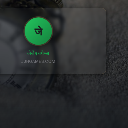
जे
जेजेएचगेम्स
JJHGAMES.COM