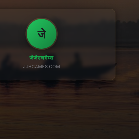
जे
जेजेएचगेम्स
JJHGAMES.COM