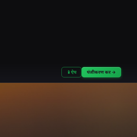
📱
ऐप
पंजीकरण करें →