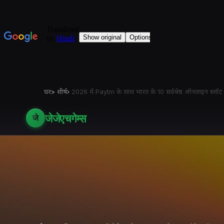
घर
>
शीर्ष
›
2026 में Paytm के साथ भारत के 10 सर्वश्रेष्ठ ऑनलाइन स्लॉट ग
जेजेएचगेम्स
जे