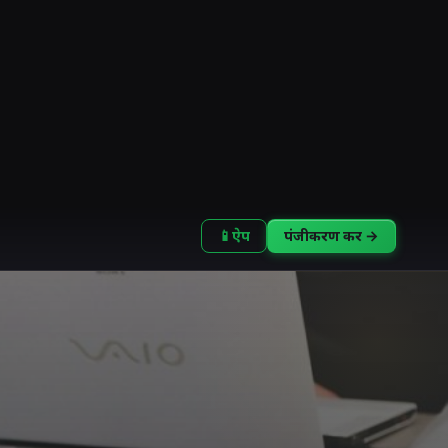
📱
ऐप
पंजीकरण करें →