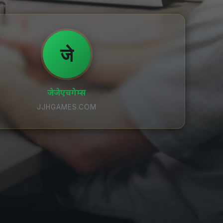
जे
जेजेएचगेम्स
JJHGAMES.COM