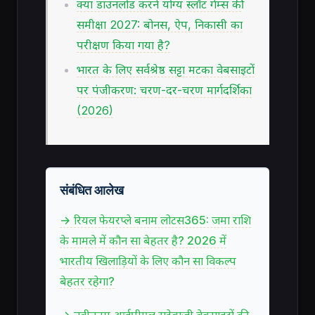
क्या डाउनलोड करने योग्य स्लॉट गेम्स की
समीक्षा 2027: बोनस, ऐप, निकासी का
परीक्षण किया गया है?
भारत के लिए सर्वश्रेष्ठ सट्टा मटका वेबसाइटों
पर पंजीकरण: चरण-दर-चरण मार्गदर्शिका
(2026)
संबंधित आलेख
→ रियल फेयरप्ले बनाम लोटस365: जमा राशि
के मामले में कौन सा बेहतर है? 2026 में
भारतीय खिलाड़ियों के लिए कौन सा विकल्प
बेहतर रहेगा?
→ नवीनतम आईपीएल सट्टेबाजी वेबसाइटों की