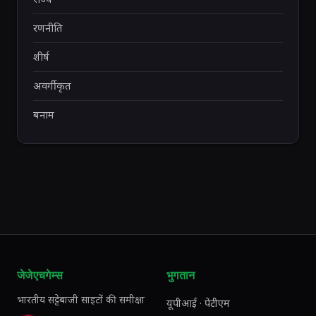
रणनीति
शीर्ष
अवर्गीकृत
बनाम
जेजेएचगेम्स
भुगतान
भारतीय सट्टेबाजी साइटों की समीक्षा
यूपीआई · पेटीएम