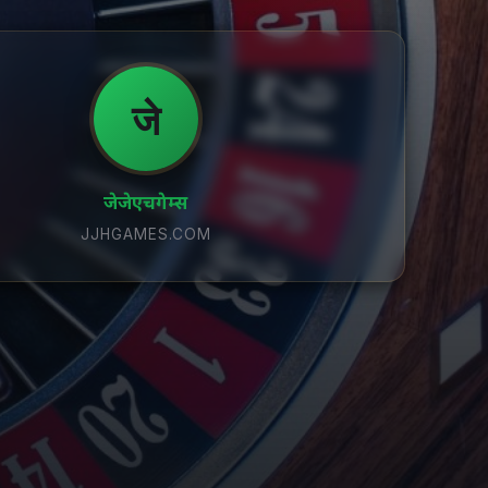
जे
जेजेएचगेम्स
JJHGAMES.COM