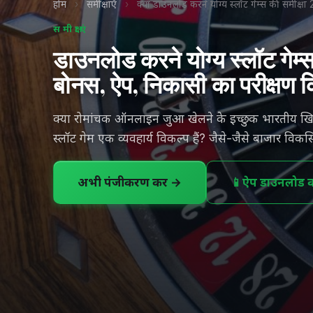
होम
›
समीक्षाएँ
›
क्या डाउनलोड करने योग्य स्लॉट गेम्स की समीक्
समीक्षाएं
डाउनलोड करने योग्य स्लॉट गेम्
बोनस, ऐप, निकासी का परीक्षण 
क्या रोमांचक ऑनलाइन जुआ खेलने के इच्छुक भारतीय खिल
स्लॉट गेम एक व्यवहार्य विकल्प हैं? जैसे-जैसे बाजार विकसि
अभी पंजीकरण करें →
📱
ऐप डाउनलोड कर