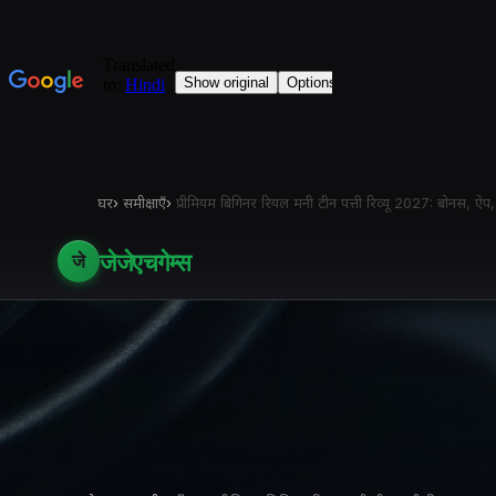
घर
›
समीक्षाएँ
›
प्रीमियम बिगिनर रियल मनी टीन पत्ती रिव्यू 2027: बोनस, ऐप
जेजेएचगेम्स
जे