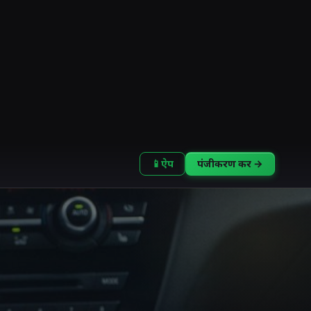
📱
ऐप
पंजीकरण करें →