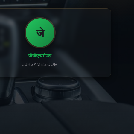
जे
जेजेएचगेम्स
JJHGAMES.COM