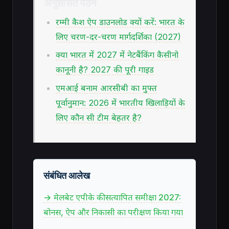
अनुशंसित पठन
रम्मी कैश ऐप डाउनलोड क्यों करें: भारत के
लिए चरण-दर-चरण मार्गदर्शिका (2027)
क्या भारत में 2027 में नेटबैंकिंग कैसीनो
कानूनी है? 2027 की पूरी गाइड
एमआई बनाम आरसीबी का मुफ्त
पूर्वानुमान: 2026 में भारतीय खिलाड़ियों के
लिए कौन सी टीम बेहतर है?
संबंधित आलेख
→ मेलबेट एपीके की सत्यापित समीक्षा 2027:
बोनस, ऐप और निकासी का परीक्षण किया गया